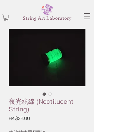
String Art Laboratory
夜光絃線 (Noctilucent
String)
價
HK$22.00
格