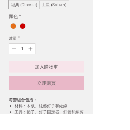
經典 (Classic)
土星 (Saturn)
顏色
*
數量
*
加入購物車
立即購買
每套組合包括：
材料：木板、絃藝釘子和絃線
工具：鎚子、釘子固定器、釘管和線剪
文件：絃藝手冊、圖案紙樣和設計參考
圖