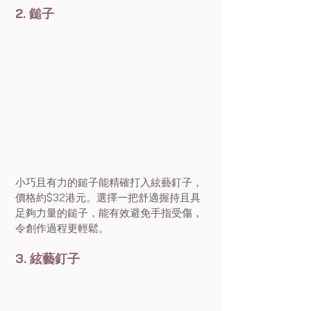
2. 鎚子
小巧且有力的鎚子能精確打入絃藝釘子，
價格約$32港元。選擇一把舒適握持且具
足夠力量的鎚子，能有效避免手指受傷，
令創作過程更輕鬆。
3. 絃藝釘子