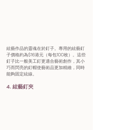
絃藝作品的靈魂在於釘子。專用的絃藝釘
子價格約為$16港元（每包100枚）。這些
釘子比一般美工釘更適合藝術創作，其小
巧而閃亮的釘帽使藝術品更加精緻，同時
能夠固定絃線。
4. 絃藝釘夾